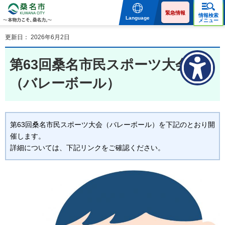
桑名市 KUWANA CITY 本
物力こそ、桑名力。
緊急情報
情報検索
Language
メニュー
更新日： 2026年6月2日
第63回桑名市民スポーツ大会
（バレーボール）
第63回桑名市民スポーツ大会（バレーボール）を下記のとおり開
催します。
詳細については、下記リンクをご確認ください。