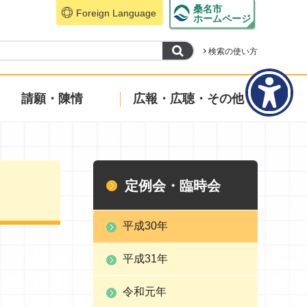
桑名市
Foreign Language
ホームページ
検索の使い方
請願・陳情
広報・広聴・その他
定例会・臨時会
平成30年
平成31年
令和元年