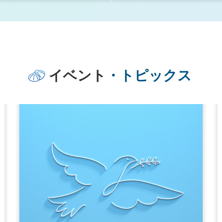
断基準
ロールモデル関連図書
金入り
2026年8月5日
イベント
・トピックス
護費等の追加給付につ
くわな
2026年8月5日
を開催
ルーム