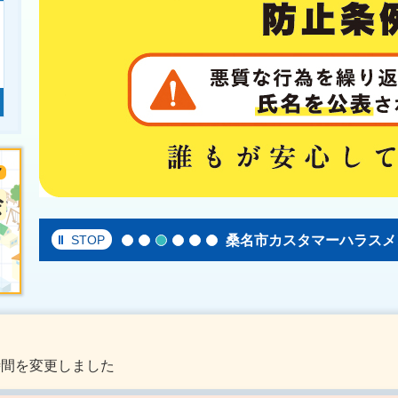
くわなで暮らす（移住定住
桑名ファンクラブ
桑名市カスタマーハラスメ
ふるさと納税
手続きガイド
桑名市企業誘致特設サイト
STOP
時間を変更しました