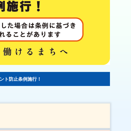
サイト）
ント防止条例施行！