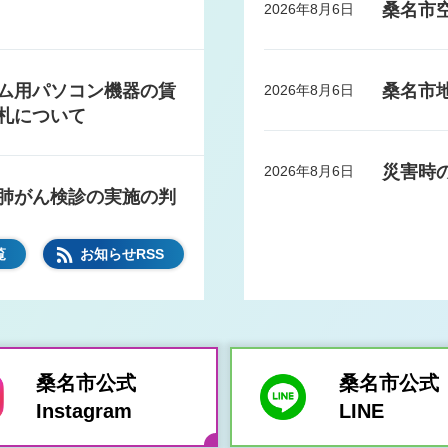
桑名市
2026年8月6日
ム用パソコン機器の賃
桑名市
2026年8月6日
札について
災害時
2026年8月6日
肺がん検診の実施の判
新たな
2026年8月6日
覧
お知らせRSS
職員（栄養補助員）募集
文化財
2026年8月5日
貸借に
桑名市公式
桑名市公式
活用に向けたサウンデ
Instagram
LINE
暴風警
2026年8月5日