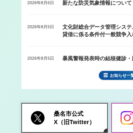
新たな防災気象情報について
2026年8月6日
文化財総合データ管理システ
2026年8月5日
貸借に係る条件付一般競争入
暴風警報発表時の結核健診・
2026年8月5日
断基準について
お知らせ一
令和8年度任用会計年度任用
2026年8月4日
【学校教育課保健給食係】
桑名市公式
江場地区福祉施設跡地の有効
2026年8月3日
X（旧Twitter）
ィング型市場調査実施