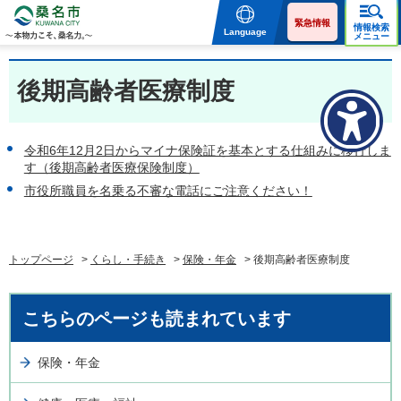
桑名市 KUWANA CITY 本
物力こそ、桑名力。
緊急情報
情報検索
Language
メニュー
後期高齢者医療制度
令和6年12月2日からマイナ保険証を基本とする仕組みに移行しま
す（後期高齢者医療保険制度）
市役所職員を名乗る不審な電話にご注意ください！
トップページ
>
くらし・手続き
>
保険・年金
> 後期高齢者医療制度
こちらのページも読まれています
保険・年金