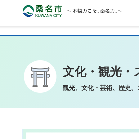
桑名市 KUWANA CITY 本物力こそ、桑名力。
文化・観光・
観光、文化・芸術、歴史、