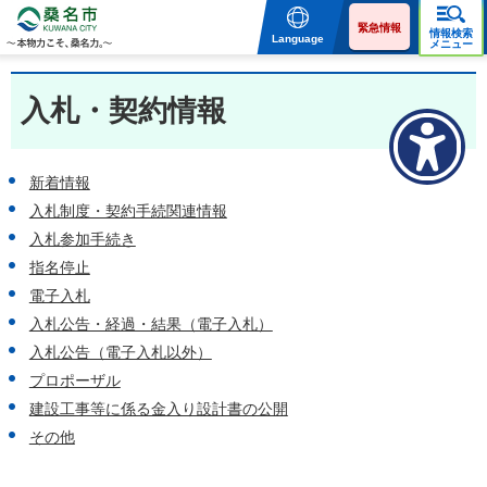
桑名市 KUWANA CITY 本
物力こそ、桑名力。
緊急情報
情報検索
Language
メニュー
入札・契約情報
新着情報
入札制度・契約手続関連情報
入札参加手続き
指名停止
電子入札
入札公告・経過・結果（電子入札）
入札公告（電子入札以外）
プロポーザル
建設工事等に係る金入り設計書の公開
その他