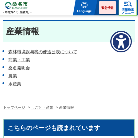
桑名市 KUWANA CITY 本
物力こそ、桑名力。
緊急情報
情報検索
Language
メニュー
産業情報
森林環境譲与税の使途公表について
商業・工業
桑名発明会
農業
水産業
トップページ
>
しごと・産業
> 産業情報
こちらのページも読まれています