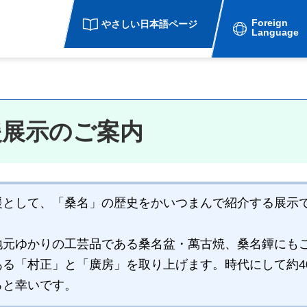
Foreign
やさしい日本語ページ
Language
援展示のご案内
として、「桑名」の歴史をかいつまんで紹介する展示
地元ゆかりの工芸品である桑名盆・萬古焼、桑名鐔にも
る「村正」と「廣房」を取り上げます。時代にして約4
ると幸いです。