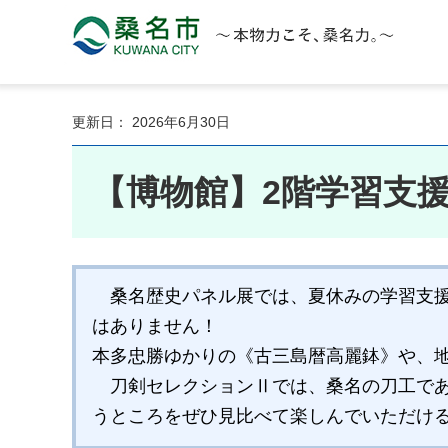
桑名市 KUWANA CITY 本物力こそ、桑名力。
更新日： 2026年6月30日
【博物館】2階学習支
桑名歴史パネル展では、夏休みの学習支援
はありません！
本多忠勝ゆかりの《古三島暦高麗鉢》や、
刀剣セレクションⅡでは、桑名の刀工であ
うところをぜひ見比べて楽しんでいただけ