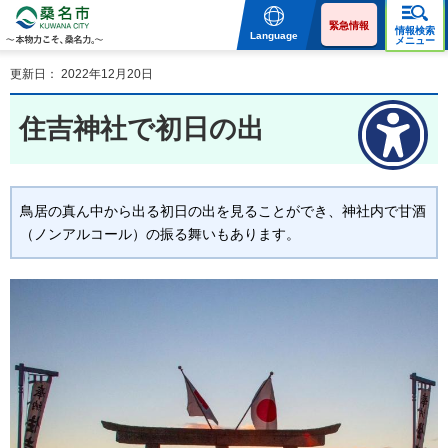
桑名市 KUWANA CITY 本
物力こそ、桑名力。
緊急情報
情報検索
Language
メニュー
更新日： 2022年12月20日
住吉神社で初日の出
鳥居の真ん中から出る初日の出を見ることができ、神社内で甘酒
（ノンアルコール）の振る舞いもあります。