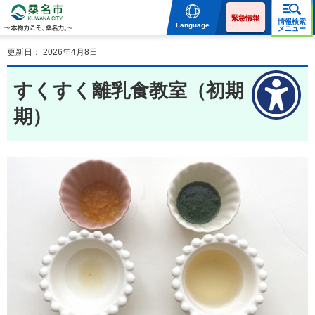
桑名市 KUWANA CITY 本
物力こそ、桑名力。
緊急情報
情報検索
Language
メニュー
更新日： 2026年4月8日
すくすく離乳食教室（初期・中
期）