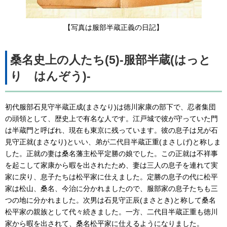
【写真は服部半蔵正義の日記】
桑名史上の人たち(5)-服部半蔵(はっと
り はんぞう)-
初代服部石見守半蔵正成(まさなり)は徳川家康の部下で、忍者集団
の頭領として、歴史上で有名な人です。江戸城で彼が守っていた門
は半蔵門と呼ばれ、現在も東京に残っています。彼の息子は兄が石
見守正就(まさなり)といい、弟が二代目半蔵正重(まさしげ)と称しま
した。正就の妻は桑名藩主松平定勝の娘でした。この正就は不祥事
を起こして家康から暇を出されたため、妻は三人の息子を連れて実
家に戻り、息子たちは松平家に仕えました。定勝の息子の代に松平
家は松山、桑名、今治に分かれましたので、服部家の息子たちも三
つの地に分かれました。次男は石見守正辰(まさとき)と称して桑名
松平家の親族として代々続きました。一方、二代目半蔵正重も徳川
家から暇を出されて、桑名松平家に仕えるようになりました。