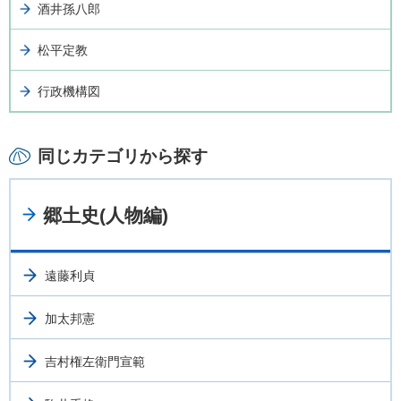
酒井孫八郎
松平定教
行政機構図
同じカテゴリから探す
郷土史(人物編)
遠藤利貞
加太邦憲
吉村権左衛門宣範