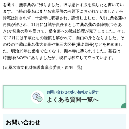
を通り、無事桑名に帰りました。彼は思わず涙を流したと書いてい
ます。当時の桑名はまだ名古屋藩の占領下におかれていましたから
帰宅は許されず、十念寺に収容され、謹慎しました。8月に桑名藩の
再興が許され、11月には戦争責任者として桑名藩の森陳明(つらあ
き)が切腹の刑を受けて、桑名藩への戦後処理が完了しました。そし
て12月には半蔵たちの謹慎も解かれて、自由の身となりました。そ
の後の半蔵は桑名藩大参事や第三大区長(桑名郡長)などを務めまし
た。明治19年に桑名で亡くなり、顕本寺に葬られました。墓石は一
時無縁仏の中にありましたが、現在は独立して立っています。
(元桑名市文化財保護審議会委員・西羽 晃)
お問い合わせの多い情報から探す
よくある質問一覧へ
お問い合わせ