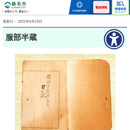
桑名市 KUWANA CITY 本
物力こそ、桑名力。
緊急情報
情報検索
Language
メニュー
更新日： 2022年4月15日
服部半蔵