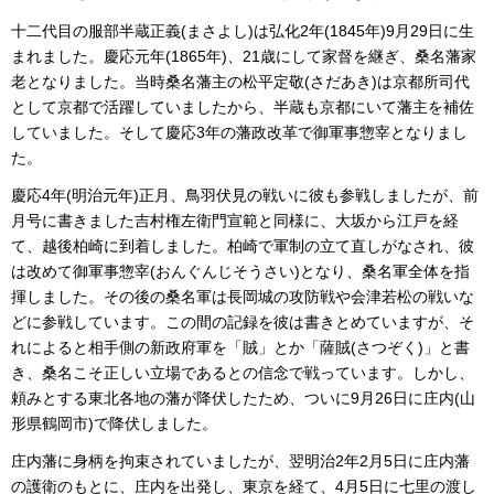
十二代目の服部半蔵正義(まさよし)は弘化2年(1845年)9月29日に生
まれました。慶応元年(1865年)、21歳にして家督を継ぎ、桑名藩家
老となりました。当時桑名藩主の松平定敬(さだあき)は京都所司代
として京都で活躍していましたから、半蔵も京都にいて藩主を補佐
していました。そして慶応3年の藩政改革で御軍事惣宰となりまし
た。
慶応4年(明治元年)正月、鳥羽伏見の戦いに彼も参戦しましたが、前
月号に書きました吉村権左衛門宣範と同様に、大坂から江戸を経
て、越後柏崎に到着しました。柏崎で軍制の立て直しがなされ、彼
は改めて御軍事惣宰(おんぐんじそうさい)となり、桑名軍全体を指
揮しました。その後の桑名軍は長岡城の攻防戦や会津若松の戦いな
どに参戦しています。この間の記録を彼は書きとめていますが、そ
れによると相手側の新政府軍を「賊」とか「薩賊(さつぞく)」と書
き、桑名こそ正しい立場であるとの信念で戦っています。しかし、
頼みとする東北各地の藩が降伏したため、ついに9月26日に庄内(山
形県鶴岡市)で降伏しました。
庄内藩に身柄を拘束されていましたが、翌明治2年2月5日に庄内藩
の護衛のもとに、庄内を出発し、東京を経て、4月5日に七里の渡し