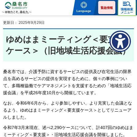
桑名市 KUWANA CITY 本
物力こそ、桑名力。
緊急情報
情報検索
Language
メニュー
更新日： 2025年9月29日
ゆめはまミーティング＜要支援
ケース＞（旧地域生活応援会議）
桑名市では、介護予防に資するサービスの提供及び在宅生活の限界
点を高めるサービスの提供を実現するために、個々の事例につい
て、多職種協働でケアマネジメントを支援するための「地域生活応
援会議」を平成26年度10月から開催しています。
なお、令和6年6月から、より参加しやすい、より充実した会議とな
るよう、ゆめはまミーティング＜要支援ケース＞としてリニューア
ルしました。
令和7年3月末現在、述べ2,290ケースについて、計407回のゆめはま
ミーティング＜要支援＞・旧地域生活応援会議を開催しました。