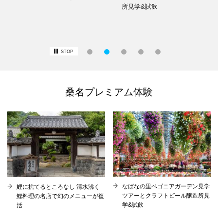
所見学&試飲
STOP
桑名プレミアム体験
なばなの里ベゴニアガーデン見学
鯉に捨てるところなし 清水沸く
ツアーとクラフトビール醸造所見
鯉料理の名店で幻のメニューが復
学&試飲
活