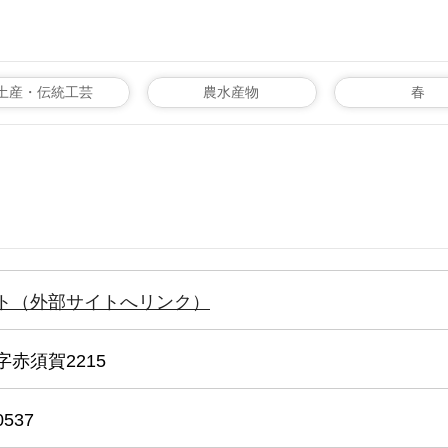
土産・伝統工芸
農水産物
春
ト（外部サイトへリンク）
赤須賀2215
0537