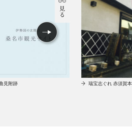
曲見附跡
瑞宝志ぐれ 赤須賀