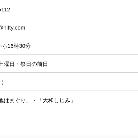
5112
@nifty.com
から16時30分
土曜日・祭日の前日
台）
地はまぐり」・「大和しじみ」