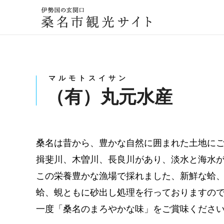
伊勢国の玄関口
桑名市観光サイト
マルモトスイサン
（有）丸元水産
桑名は昔から、豊かな自然に囲まれた土地に
揖斐川、木曽川、長良川があり、淡水と海水
この栄養豊かな漁場で採れました、新鮮な蛤
蛤、蜆ともに砂出し処理を行っておりますの
一度「桑名のまろやかな味」をご賞味くださ