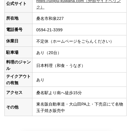
https://uojou-kuwana.com（外部サイトへリン
公式サイト
ク）
所在地
桑名市和泉227
電話番号
0594-21-3399
休業日
不定休（ホームページをごらんください）
駐車場
あり（20台）
料理のジャン
日本料理（和食・うなぎ）
ル
テイクアウト
あり
の有無
アクセス
桑名駅より南へ徒歩15分
東名阪自動車道・大山田PA上・下売店にて名物
その他
玉子焼き販売中