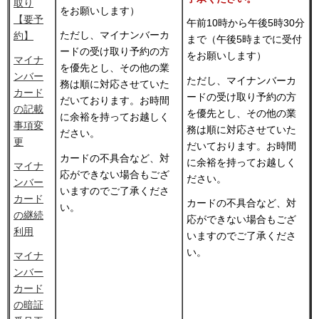
取り
をお願いします）
【要予
午前10時から午後5時30分
ただし、マイナンバーカ
約】
まで（午後5時までに受付
ードの受け取り予約の方
をお願いします）
マイナ
を優先とし、その他の業
ンバー
ただし、マイナンバーカ
務は順に対応させていた
カード
ードの受け取り予約の方
だいております。お時間
の記載
を優先とし、その他の業
に余裕を持ってお越しく
事項変
務は順に対応させていた
ださい。
更
だいております。お時間
カードの不具合など、対
に余裕を持ってお越しく
マイナ
応ができない場合もござ
ださい。
ンバー
いますのでご了承くださ
カード
カードの不具合など、対
い。
の継続
応ができない場合もござ
利用
いますのでご了承くださ
い。
マイナ
ンバー
カード
の暗証