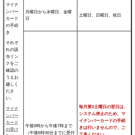
マイナ
ンバー
月曜日から水曜日、金曜
土曜日、日曜日、祝日
カード
日
の手続
き
それぞ
れの該
当リン
クをご
確認の
うえお
越しく
ださ
い。
毎月第3土曜日の翌日は、
マイナ
システム停止のため、マ
ンバー
イナンバーカードの手続
カード
午後0時から午後7時まで
きは行いませんので、ご
の受け
（午後6時30分までに受付
了承ください。