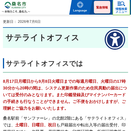
桑名市 KUWANA CITY 本
物力こそ、桑名力。
緊急情報
情報検索
Language
メニュー
更新日： 2026年7月6日
サテライトオフィス
サテライトオフィスでは
8月17日月曜日から9月8日火曜日までの毎週月曜日、火曜日の17時
30分から20時の間は、システム更新作業のため住民異動の届出につ
いては受付のみとなります。また印鑑登録及びマイナンバーカード
の手続きも行なうことができません。ご不便をおかけしますが、ご
理解とご協力をお願いいたします。
桑名駅前「サンファーレ」の北館2階にある「サテライトオフィス」
では、
土曜日、日曜日、祝日
も戸籍届出や転出入等の届出受付、印