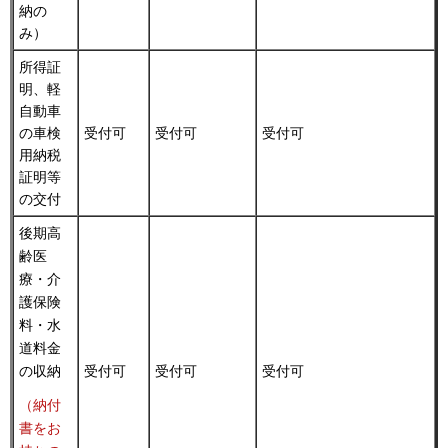
納の
み）
所得証
明、軽
自動車
の車検
受付可
受付可
受付可
用納税
証明等
の交付
後期高
齢医
療・介
護保険
料・水
道料金
の収納
受付可
受付可
受付可
（納付
書をお