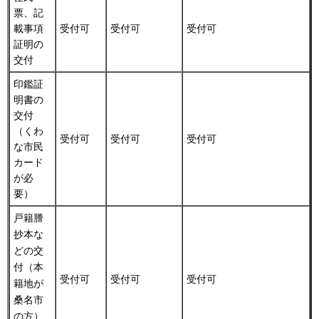
票、記
載事項
受付可
受付可
受付可
証明の
交付
印鑑証
明書の
交付
（くわ
受付可
受付可
受付可
な市民
カード
が必
要）
戸籍謄
抄本な
どの交
付（本
受付可
受付可
受付可
籍地が
桑名市
の方）