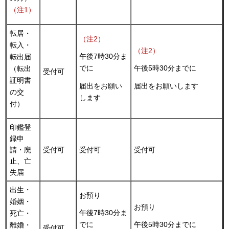
（注1）
転居・
（注2）
転入・
（注2）
午後7時30分ま
転出届
でに
午後5時30分までに
（転出
受付可
証明書
届出をお願い
届出をお願いします
の交
します
付）
印鑑登
録申
請・廃
受付可
受付可
受付可
止、亡
失届
出生・
お預り
婚姻・
お預り
午後7時30分ま
死亡・
でに
午後5時30分までに
離婚・
受付可