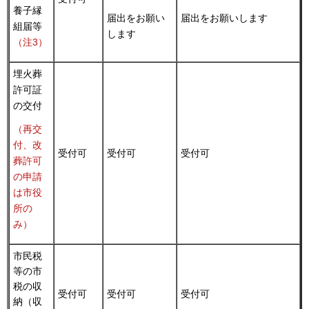
養子縁
届出をお願い
届出をお願いします
組届等
します
（注3）
埋火葬
許可証
の交付
（再交
付、改
受付可
受付可
受付可
葬許可
の申請
は市役
所の
み）
市民税
等の市
税の収
受付可
受付可
受付可
納（収