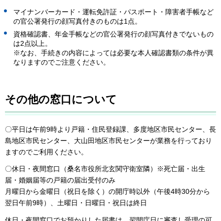
マイナンバーカード・運転免許証・パスポート・障害者手帳など
の官公署発行の顔写真付きのものは1点。
資格確認書、年金手帳などの官公署発行の顔写真付きでないもの
は2点以上。
※なお、手続きの内容によっては必要な本人確認書類の条件が異
なりますのでご注意ください。
その他の窓口について
〇平日は午前9時より戸籍・住民登録課、多度地区市民センター、長
島地区市民センター、大山田地区市民センターが業務を行っており
ますのでご利用ください。
〇休日・夜間窓口（桑名市役所北玄関守衛室隣）※死亡届・出生
届・婚姻届等の戸籍の届出受付のみ
月曜日から金曜日（祝日を除く）の開庁時以外（午後4時30分から
翌日午前9時）、土曜日・日曜日・祝日は終日
休日・夜間窓口でお預かりした届書は、翌開庁日に審査し受理の可