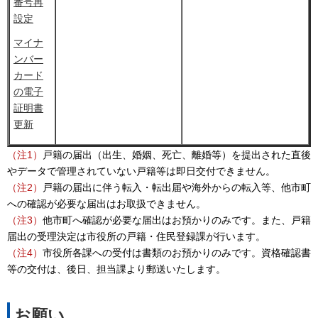
番号再
設定
マイナ
ンバー
カード
の電子
証明書
更新
（注1）
戸籍の届出（出生、婚姻、死亡、離婚等）を提出された直後
やデータで管理されていない戸籍等は即日交付できません。
（注2）
戸籍の届出に伴う転入・転出届や海外からの転入等、他市町
への確認が必要な届出はお取扱できません。
（注3）
他市町へ確認が必要な届出はお預かりのみです。また、戸籍
届出の受理決定は市役所の戸籍・住民登録課が行います。
（注4）
市役所各課への受付は書類のお預かりのみです。資格確認書
等の交付は、後日、担当課より郵送いたします。
お願い