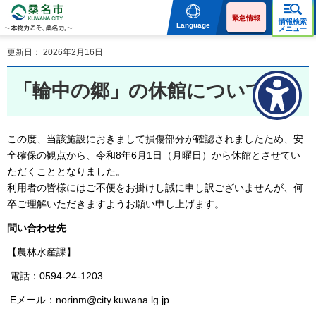
桑名市 KUWANA CITY 本
物力こそ、桑名力。
緊急情報
情報検索
Language
メニュー
更新日： 2026年2月16日
「輪中の郷」の休館について
この度、当該施設におきまして損傷部分が確認されましたため、安
全確保の観点から、令和8年6月1日（月曜日）から休館とさせてい
ただくこととなりました。
利用者の皆様にはご不便をお掛けし誠に申し訳ございませんが、何
卒ご理解いただきますようお願い申し上げます。
問い合わせ先
【農林水産課】
電話：0594-24-1203
Eメール：norinm@city.kuwana.lg.jp