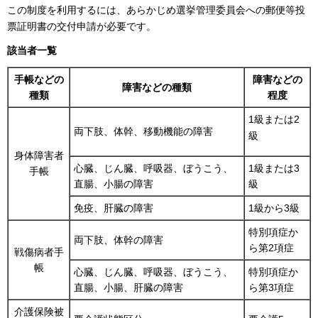
この制度を利用するには、あらかじめ選挙管理委員会への郵便等投
票証明書の交付申請が必要です。
該当者一覧
手帳などの
障害などの
障害などの種類
種類
程度
1級または2
両下肢、体幹、移動機能の障害
級
身体障害者
心臓、じん臓、呼吸器、ぼうこう、
1級または3
手帳
直腸、小腸の障害
級
免疫、肝臓の障害
1級から3級
特別項症か
両下肢、体幹の障害
ら第2項症
戦傷病者手
帳
心臓、じん臓、呼吸器、ぼうこう、
特別項症か
直腸、小腸、肝臓の障害
ら第3項症
介護保険被