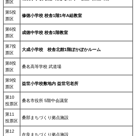
票区
第5投
修徳小学校 校舎1階1年A組教室
票区
第6投
成徳中学校 校舎1階教室
票区
第7投
大成小学校 校舎北館1階ぽかぽかルーム
票区
第8投
桑名高等学校 武道場
票区
第9投
益世小学校敷地内 益世宅老所
票区
第10
桑名市役所 5階中会議室
投票区
第11
桑部まちづくり拠点施設
投票区
第12
在良まちづくり拠点施設