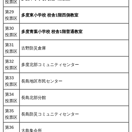
投票区
第29
多度東小学校 校舎1階西側教室
投票区
第30
多度青葉小学校 校舎1階普通教室
投票区
第31
古野防災倉庫
投票区
第32
多度北部コミュニティセンター
投票区
第33
長島地区市民センター
投票区
第34
長島北部分館
投票区
第35
長島防災コミュニティセンター
投票区
第36
大島集会所