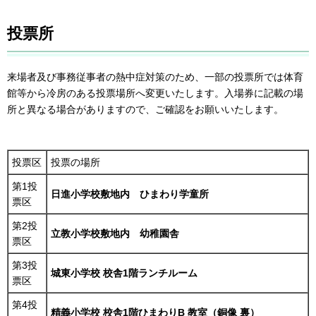
投票所
来場者及び事務従事者の熱中症対策のため、一部の投票所では体育
館等から冷房のある投票場所へ変更いたします。入場券に記載の場
所と異なる場合がありますので、ご確認をお願いいたします。
投票区
投票の場所
第1投
日進小学校敷地内 ひまわり学童所
票区
第2投
立教小学校敷地内 幼稚園舎
票区
第3投
城東小学校 校舎1階ランチルーム
票区
第4投
精義小学校 校舎1階ひまわりB 教室（銅像 裏）