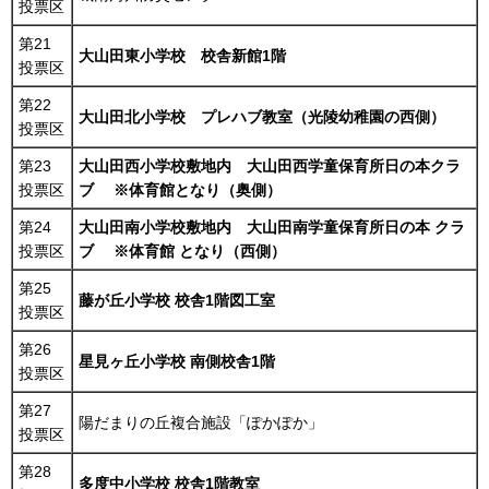
投票区
第21
大山田東小学校 校舎新館1階
投票区
第22
大山田北小学校 プレハブ教室（光陵幼稚園の西側）
投票区
第23
大山田西小学校敷地内 大山田西学童保育所日の本クラ
投票区
ブ ※体育館となり（奥側）
第24
大山田南小学校敷地内 大山田南学童保育所日の本 クラ
投票区
ブ ※体育館 となり（西側）
第25
藤が丘小学校 校舎1階図工室
投票区
第26
星見ヶ丘小学校 南側校舎1階
投票区
第27
陽だまりの丘複合施設「ぽかぽか」
投票区
第28
多度中小学校 校舎1階教室