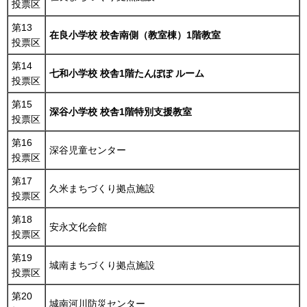
投票区
第13
在良小学校 校舎南側（教室棟）1階教室
投票区
第14
七和小学校 校舎1階たんぽぽ ルーム
投票区
第15
深谷小学校 校舎1階特別支援教室
投票区
第16
深谷児童センター
投票区
第17
久米まちづくり拠点施設
投票区
第18
安永文化会館
投票区
第19
城南まちづくり拠点施設
投票区
第20
城南河川防災センター