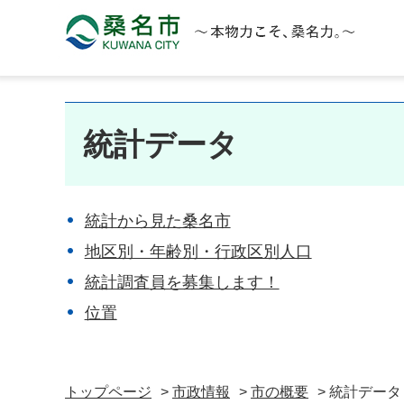
桑名市 KUWANA CITY 本物力こそ、桑名力。
統計データ
統計から見た桑名市
地区別・年齢別・行政区別人口
統計調査員を募集します！
位置
トップページ
>
市政情報
>
市の概要
> 統計データ