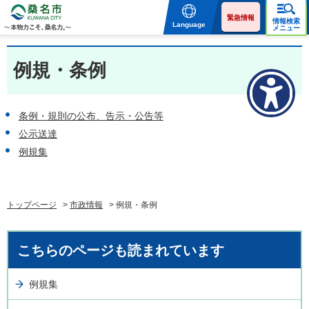
桑名市 KUWANA CITY 本
物力こそ、桑名力。
緊急情報
情報検索
Language
メニュー
例規・条例
条例・規則の公布、告示・公告等
公示送達
例規集
トップページ
>
市政情報
> 例規・条例
こちらのページも読まれています
例規集