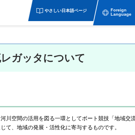
Foreign
やさしい日本語ページ
Language
流レガッタについて
な河川空間の活用を図る一環としてボート競技「地域交
通じて、地域の発展・活性化に寄与するものです。