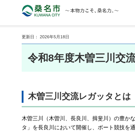
桑名市 KUWANA CITY 本物力こそ、桑名力。
更新日： 2026年5月18日
令和8年度木曽三川交
木曽三川交流レガッタとは
木曽三川（木曽川、長良川、揖斐川）の豊か
タ」を長良川において開催し、ボート競技を