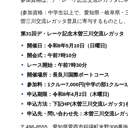
(参加資格：中学生以上で、愛知県・岐阜県・
曽三川交流レガッタ普及に寄与するものとし、
第31回デ・レーケ記念木曽三川交流レガッタ
開催日：令和8年5月10日（日曜日)
開会式：午前7時10分
レース開始：午前7時30分
開催場所：長良川国際ボートコース
参加料：1クルー7,000円(中学の部1クルー3
申込期限：令和8年4月2日（木曜日)
申込方法：下記HP(木曽三川交流レガッタ
申込先・問い合わせ先：木曽三川交流レガ
〒496-8555 愛知県愛西市稲場町米野308番地