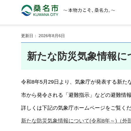
桑名市 KUWANA CITY 本物力こそ、桑名力。
更新日： 2026年8月6日
新たな防災気象情報に
令和8年5月29日より、気象庁が発表する新
市から発令される「避難指示」などの避難情
詳しくは下記の気象庁ホームページをご覧く
新たな防災気象情報について(令和8年～)（