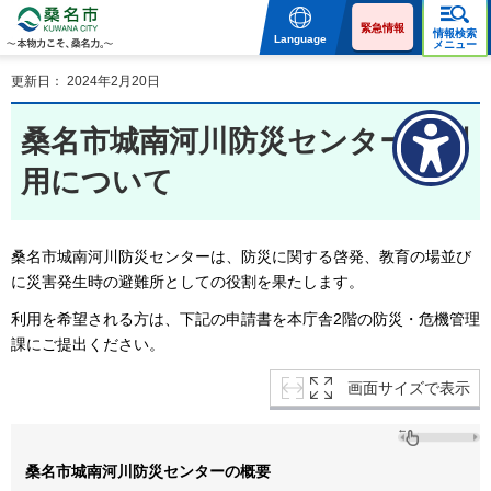
桑名市 KUWANA CITY 本
物力こそ、桑名力。
緊急情報
情報検索
Language
メニュー
更新日： 2024年2月20日
桑名市城南河川防災センターの利
用について
桑名市城南河川防災センターは、防災に関する啓発、教育の場並び
に災害発生時の避難所としての役割を果たします。
利用を希望される方は、下記の申請書を本庁舎2階の防災・危機管理
課にご提出ください。
画面サイズで表示
桑名市城南河川防災センターの概要