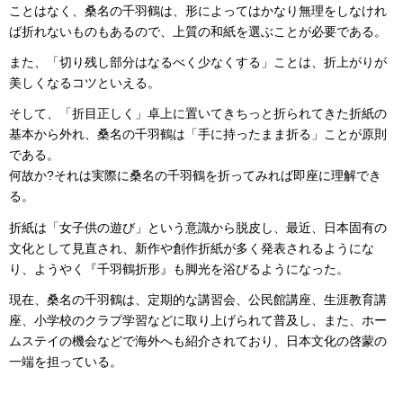
ことはなく、桑名の千羽鶴は、形によってはかなり無理をしなけれ
ば折れないものもあるので、上質の和紙を選ぶことが必要である。
また、「切り残し部分はなるべく少なくする」ことは、折上がりが
美しくなるコツといえる。
そして、「折目正しく」卓上に置いてきちっと折られてきた折紙の
基本から外れ、桑名の千羽鶴は「手に持ったまま折る」ことが原則
である。
何故か?それは実際に桑名の千羽鶴を折ってみれば即座に理解でき
る。
折紙は「女子供の遊び」という意識から脱皮し、最近、日本固有の
文化として見直され、新作や創作折紙が多く発表されるようにな
り、ようやく『千羽鶴折形』も脚光を浴びるようになった。
現在、桑名の千羽鶴は、定期的な講習会、公民館講座、生涯教育講
座、小学校のクラプ学習などに取り上げられて普及し、また、ホー
ムステイの機会などで海外へも紹介されており、日本文化の啓蒙の
一端を担っている。