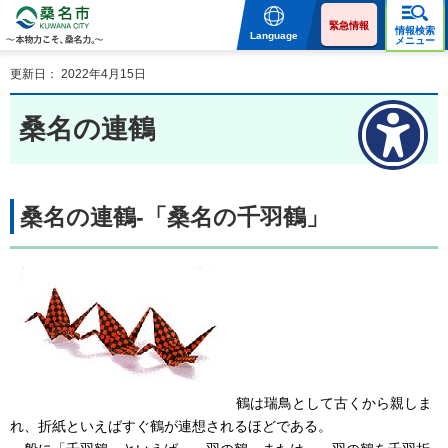
桑名市 KUWANA CITY 本
物力こそ、桑名力。
緊急情報
情報検索
Language
メニュー
更新日： 2022年4月15日
桑名の連鶴
桑名の連鶴-「桑名の千羽鶴」
鶴は瑞鳥として古くから親しま
れ、折紙といえばすぐ鶴が連想されるほどである。