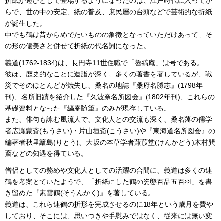
折紙が遊びとして登場するようになったのは、江戸時代に入ってか
らで、世の中の安定、紙の普及、庶民層の台頭などで芸術的な折紙
が誕生した。
中でも鶴は昔からめでたいものの象徴となっていただけあって、そ
の形の優美さと併せて折紙の代名詞になった。
義道(1762-1834)は、長円寺11世住職で「魯縞庵」は号である。
彼は、歴史的なことに造詣が深く、多くの著書を著しているが、戦
災でそのほとんどが焼失し、桑名の地誌『桑府名勝志』(1798年
刊)、名所旧蹟を紹介した『久波奈名所図会』(1802年刊)、これらの
基礎資料となった『縞庵随筆』のみが現存している。
また、俳句も詠む風流人で、文化人との交流も深く、桑名藩の儒学
者広瀬蒙斎(もうさい)・片山垣斎(こうさい)や『東海道名所図会』の
編著者秋里籬島(りとう)、大坂の本草学者蒹葭堂(けんかどう)木村巽
斎などの知遇を得ている。
僧侶としての務めや文化人としての活躍の合間に、義道は多くの連
鶴を考案とていたようで、「折紙にした鶴の姿態百品五百羽」を書
き留めた『素雲鶴(そうんかく)』を著している。
義道は、これら連鶴の折形を完成させるのに18年という歳月を費や
しており、そこには、思いつきや手慰みではなく、従来には無い変