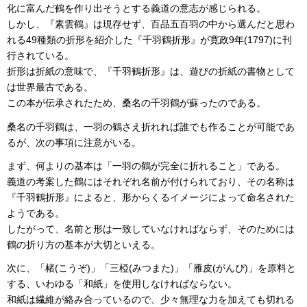
化に富んだ鶴を作り出そうとする義道の意志が感じられる。
しかし、『素雲鶴』は現存せず、百品五百羽の中から選んだと思わ
れる49種類の折形を紹介した『千羽鶴折形』が寛政9年(1797)に刊
行されている。
折形は折紙の意味で、『千羽鶴折形』は、遊びの折紙の書物として
は世界最古である。
この本が伝承されたため、桑名の千羽鶴が蘇ったのである。
桑名の千羽鶴は、一羽の鶴さえ折れれば誰でも作ることが可能であ
るが、次の事項に注意がいる。
まず、何よりの基本は「一羽の鶴が完全に折れること」である。
義道の考案した鶴にはそれぞれ名前が付けられており、その名称は
『千羽鶴折形』によると、形からくるイメージによって命名された
ようである。
したがって、名前と形は一致していなければならず、そのためには
鶴の折り方の基本が大切といえる。
次に、「楮(こうぞ)」「三椏(みつまた)」「雁皮(がんぴ)」を原料と
する、いわゆる「和紙」を使用しなければならない。
和紙は繊維が絡み合っているので、少々無理な力を加えても切れる