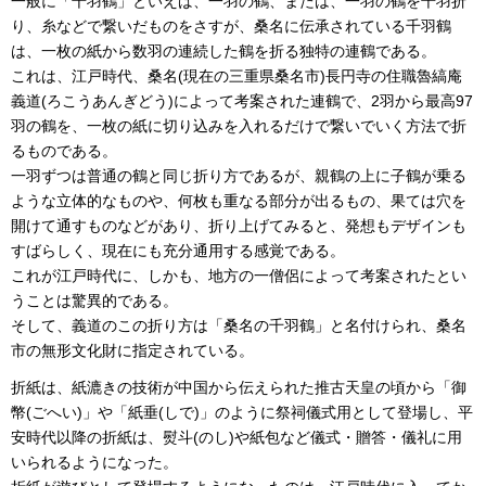
一般に「千羽鶴」といえば、一羽の鶴、または、一羽の鶴を千羽折
り、糸などで繋いだものをさすが、桑名に伝承されている千羽鶴
は、一枚の紙から数羽の連続した鶴を折る独特の連鶴である。
これは、江戸時代、桑名(現在の三重県桑名市)長円寺の住職魯縞庵
義道(ろこうあんぎどう)によって考案された連鶴で、2羽から最高97
羽の鶴を、一枚の紙に切り込みを入れるだけで繋いでいく方法で折
るものである。
一羽ずつは普通の鶴と同じ折り方であるが、親鶴の上に子鶴が乗る
ような立体的なものや、何枚も重なる部分が出るもの、果ては穴を
開けて通すものなどがあり、折り上げてみると、発想もデザインも
すばらしく、現在にも充分通用する感覚である。
これが江戸時代に、しかも、地方の一僧侶によって考案されたとい
うことは驚異的である。
そして、義道のこの折り方は「桑名の千羽鶴」と名付けられ、桑名
市の無形文化財に指定されている。
折紙は、紙漉きの技術が中国から伝えられた推古天皇の頃から「御
幣(ごへい)」や「紙垂(しで)」のように祭祠儀式用として登場し、平
安時代以降の折紙は、熨斗(のし)や紙包など儀式・贈答・儀礼に用
いられるようになった。