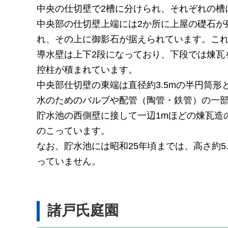
中央の仕切壁で2槽に分けられ、それぞれの槽
中央部の仕切壁上端には2か所に上屋の礎石が
れ、その上に御影石が据えられています。こ
導水壁は上下2段になっており、下段では煉瓦
控柱が積まれています。
中央部仕切壁の東端は直径約3.5mの半円筒
水のためのバルブや配管（陶管・鉄管）の一
貯水池の西側壁に接して一辺1mほどの煉瓦造
のこっています。
なお、貯水池には昭和25年頃までは、高さ約
っていません。
諸戸氏庭園