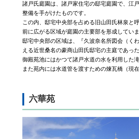
諸戸氏庭園は、諸戸家住宅の邸宅庭園で、江
整備を手がけたものです。
この内、邸宅中央部を占める旧山田氏林泉と
前に広がる区域が庭園の主要部を形成してい
邸宅中央部の区域は、『久波奈名所図会（くわ
える近世桑名の豪商山田氏邸宅の主庭であっ
御殿苑池にはかつて諸戸水道の水を利用した
また苑内には水道管を渡すための煉瓦橋（現
六華苑