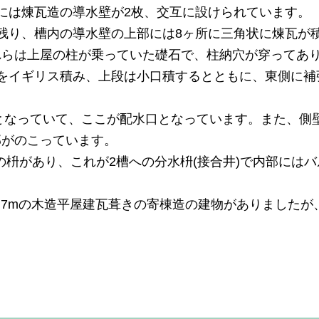
には煉瓦造の導水壁が2枚、交互に設けられています。
残り、槽内の導水壁の上部には8ヶ所に三角状に煉瓦が
れらは上屋の柱が乗っていた礎石で、柱納穴が穿ってあ
をイギリス積み、上段は小口積するとともに、東側に補
形となっていて、ここが配水口となっています。また、側
部がのこっています。
の枡があり、これが2槽への分水枡(接合井)で内部には
5.7mの木造平屋建瓦葺きの寄棟造の建物がありましたが