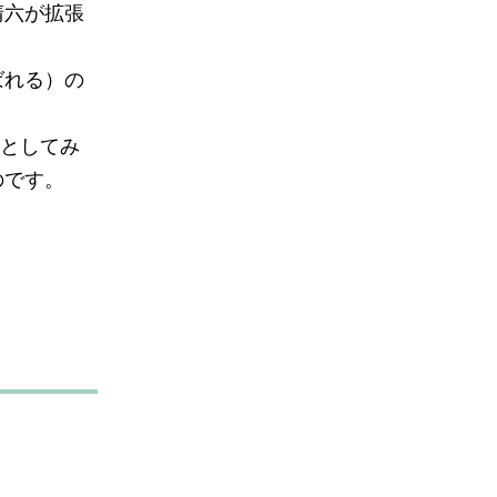
清六が拡張
ばれる）の
泉としてみ
のです。