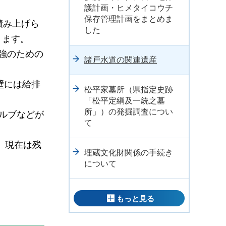
護計画・ヒメタイコウチ
保存管理計画をまとめま
積み上げら
した
ります。
強のための
諸戸水道の関連遺産
壁には給排
松平家墓所（県指定史跡
「松平定綱及一統之墓
所」）の発掘調査につい
バルブなどが
て
、現在は残
埋蔵文化財関係の手続き
について
もっと見る