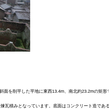
斜面を削平した平地に東西13.4m、南北約23.2mの矩
て煉瓦積みとなっています。底面はコンクリート造であ