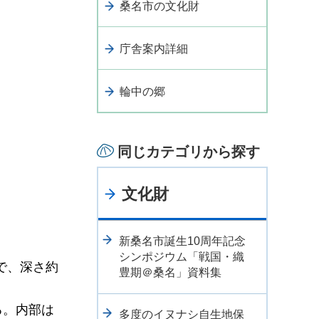
桑名市の文化財
庁舎案内詳細
輪中の郷
同じカテゴリから探す
文化財
新桑名市誕生10周年記念
シンポジウム「戦国・織
形で、深さ約
豊期＠桑名」資料集
る。内部は
多度のイヌナシ自生地保