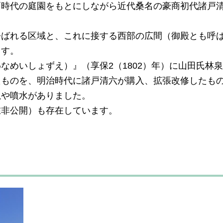
戸時代の庭園をもとにしながら近代桑名の豪商初代諸戸
呼ばれる区域と、これに接する西部の広間（御殿とも呼
ます。
なめいしょずえ）』（享保2（1802）年）に山田氏林
たものを、明治時代に諸戸清六が購入、拡張改修したも
滝や噴水がありました。
在非公開）も存在しています。