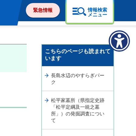
情報検索
緊急情報
メニュー
こちらのページも読まれて
います
長島水辺のやすらぎパー
ク
松平家墓所（県指定史跡
「松平定綱及一統之墓
所」）の発掘調査につい
て