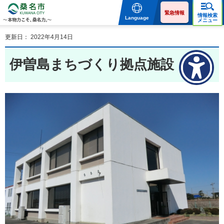
桑名市 KUWANA CITY 本
物力こそ、桑名力。
緊急情報
情報検索
Language
メニュー
更新日： 2022年4月14日
伊曽島まちづくり拠点施設