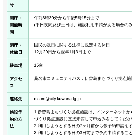
号
午前8時30分から午後5時15分まで
開庁・
(平日夜間及び土日は、施設利用申請がある場合のみ
開館時
間
国民の祝日に関する法律に規定する休日
閉庁・
12月29日から翌年1月3日まで
休館日
15台
駐車場
桑名市コミュニティバス：伊曽島まちづくり拠点施設
アクセ
ス
nisom@city.kuwana.lg.jp
連絡先
1.伊曽島まちづくり拠点施設は、インターネットか
施設予
づくり拠点施設に直接来館して申込みをしてくださ
約の方
2.利用しようとする日の7ヶ月前から仮予約申請をす
法
3.利用しようとする日の3日前まで予約申請すること