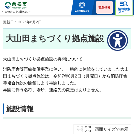
桑名市 KUWANA CITY 本
物力こそ、桑名力。
緊急情報
情報検索
Language
メニュー
更新日： 2025年6月2日
大山田まちづくり拠点施設
大山田まちづくり拠点施設の再開について
消防庁舎等再編整備事業に伴い、一時的に休館をしていました大山
田まちづくり拠点施設は、令和7年6月2日（月曜日）から消防庁舎
等複合施設の開館により再開しました。
再開に伴う名称、場所、連絡先の変更はありません。
施設情報
画面サイズで表示