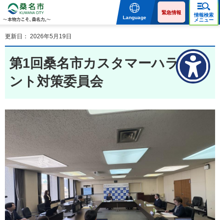
桑名市 KUWANA CITY 本
物力こそ、桑名力。
緊急情報
情報検索
Language
メニュー
更新日： 2026年5月19日
第1回桑名市カスタマーハラスメ
ント対策委員会