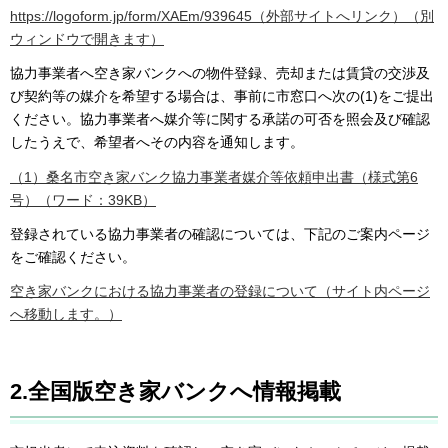
https://logoform.jp/form/XAEm/939645（外部サイトへリンク）（別
ウィンドウで開きます）
協力事業者へ空き家バンクへの物件登録、売却または賃貸の交渉及
び契約等の媒介を希望する場合は、事前に市窓口へ次の(1)をご提出
ください。協力事業者へ媒介等に関する承諾の可否を照会及び確認
したうえで、希望者へその内容を通知します。
（1）桑名市空き家バンク協力事業者媒介等依頼申出書（様式第6
号）（ワード：39KB）
登録されている協力事業者の確認については、下記のご案内ページ
をご確認ください。
空き家バンクにおける協力事業者の登録について（サイト内ページ
へ移動します。）
2.全国版空き家バンクへ情報掲載