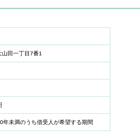
大山田一丁目7番1
円
～50年未満のうち借受人が希望する期間