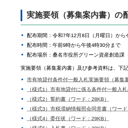
実施要領（募集案内書）の
配布期間：令和7年12月8日（月曜日）から
配布時間：午前9時から午後4時30分まで
配布場所：桑名市役所グリーン資産創造課（
実施要領（募集案内書）及び参考資料は、下
市有地貸付条件付一般入札実施要領（募集案内書
（様式1）市有地貸付に係る条件付一般入札
（様式2）誓約書（ワード：28KB）
（様式3）市税滞納情報照会同意書（ワード：
（様式4）委任状（ワード：29KB）