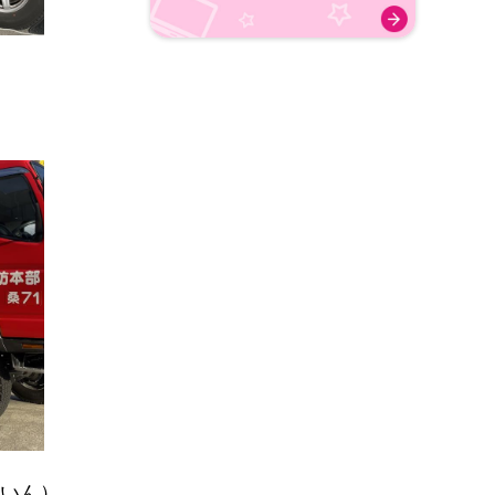
）
いん）