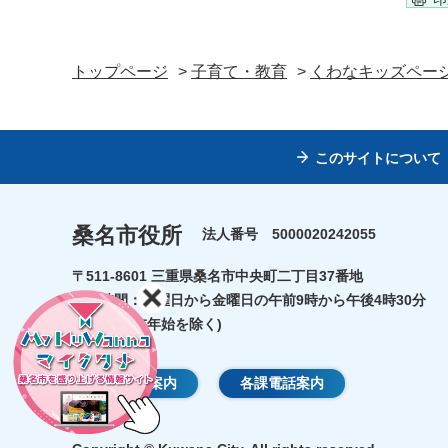
トップページ
>
子育て・教育
>
くわなキッズペー
このサイトについて
桑名市役所
法人番号 5000020242055
〒511-8601 三重県桑名市中央町二丁目37番地
開庁時間：月曜日から金曜日の午前9時から午後4時30分
(祝日・年末年始を除く)
庁舎のご案内
各課電話案内