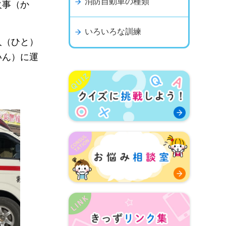
消防自動車の種類
火事（か
いろいろな訓練
人（ひと）
いん）に運