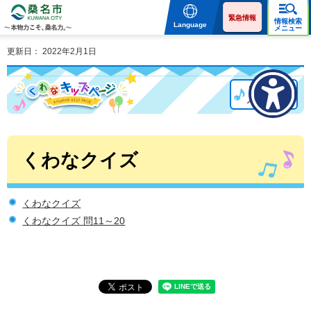
桑名市 KUWANA CITY 本
物力こそ、桑名力。
緊急情報
情報検索
Language
メニュー
更新日： 2022年2月1日
くわなキッズ
トップページ
へ戻る
くわなクイズ
くわなクイズ
くわなクイズ 問11～20