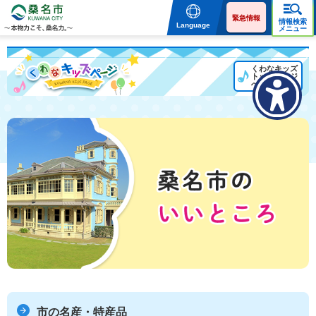
桑名市 KUWANA CITY 本
物力こそ、桑名力。
緊急情報
情報検索
Language
メニュー
くわなキッズ
トップページ
へ戻る
桑名市のいいところ
市の名産・特産品