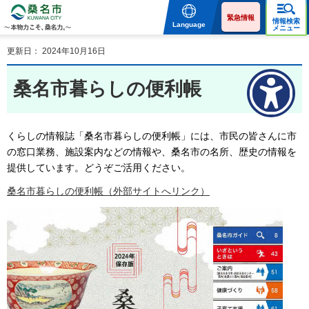
桑名市 KUWANA CITY 本
物力こそ、桑名力。
緊急情報
情報検索
Language
メニュー
更新日： 2024年10月16日
桑名市暮らしの便利帳
くらしの情報誌「桑名市暮らしの便利帳」には、市民の皆さんに市
の窓口業務、施設案内などの情報や、桑名市の名所、歴史の情報を
提供しています。どうぞご活用ください。
桑名市暮らしの便利帳（外部サイトへリンク）