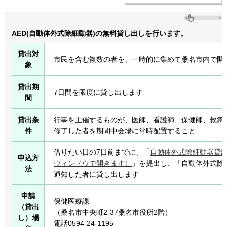
AED(自動体外式除細動器)の無料貸し出しを行います。
貸出対
市民を含む複数の者を、一時的に集めて桑名市内で開
象
貸出期
7日間を限度に貸し出します
間
貸出条
行事を主催するものが、医師、看護師、保健師、救急救
件
修了した者を期間中会場に常時配置すること
借りたい日の7日前までに、「
自動体外式除細動器貸出申
申込方
ウィンドウで開きます）
」を提出し、「自動体外式除
法
通知した者に貸し出します
申請
保健医療課
（貸出
（桑名市中央町2-37桑名市役所2階）
し）場
電話0594-24-1195