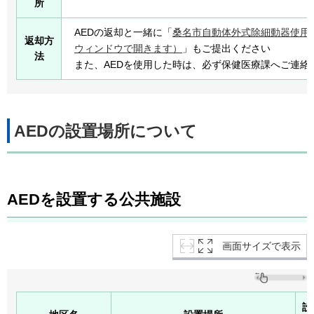
所
AEDの返却と一緒に「
桑名市自動体外式除細動器使用実
返却方
ウィンドウで開きます）
」もご提出ください
法
また、AEDを使用した時は、必ず保健医療課へご連絡
AEDの設置場所について
AEDを設置する公共施設
画面サイズで表示
設