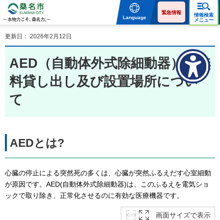
桑名市 KUWANA CITY 本
物力こそ、桑名力。
緊急情報
情報検索
Language
メニュー
更新日： 2026年2月12日
AED（自動体外式除細動器）の無
料貸し出し及び設置場所につい
て
AEDとは?
心臓の停止による突然死の多くは、心臓が突然ふるえだす心室細動
が原因です。AED(自動体外式除細動器)は、このふるえを電気ショ
ックで取り除き、正常化させるのに有効な医療機器です。
画面サイズで表示