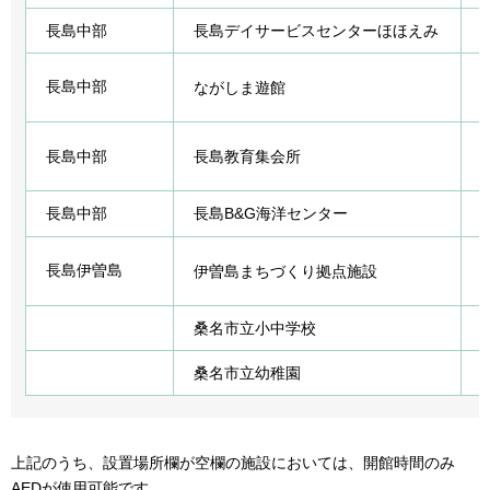
長島中部
長島デイサービスセンターほほえみ
長島中部
ながしま遊館
長島中部
長島教育集会所
長島中部
長島B&G海洋センター
長島伊曽島
伊曽島まちづくり拠点施設
桑名市立小中学校
桑名市立幼稚園
上記のうち、設置場所欄が空欄の施設においては、開館時間のみ
AEDが使用可能です。