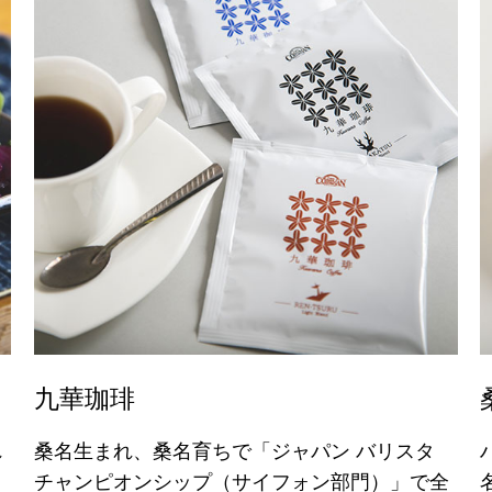
九華珈琲
れ
桑名生まれ、桑名育ちで「ジャパン バリスタ
し
チャンピオンシップ（サイフォン部門）」で全