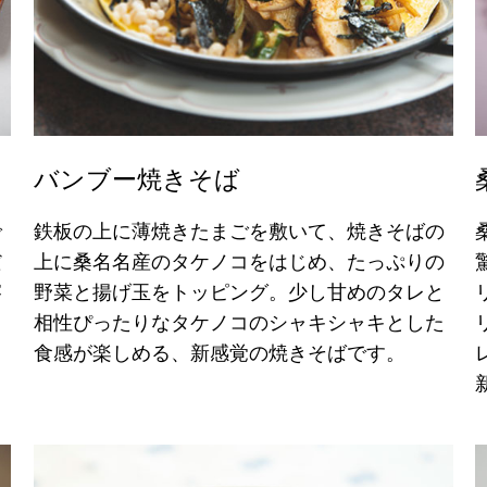
バンブー焼きそば
で
鉄板の上に薄焼きたまごを敷いて、焼きそばの
だ
上に桑名名産のタケノコをはじめ、たっぷりの
溶
野菜と揚げ玉をトッピング。少し甘めのタレと
し
相性ぴったりなタケノコのシャキシャキとした
食感が楽しめる、新感覚の焼きそばです。