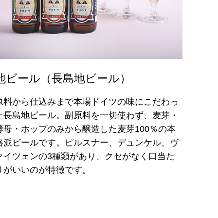
地ビール（長島地ビール）
原料から仕込みまで本場ドイツの味にこだわっ
た長島地ビール。副原料を一切使わず、麦芽・
酵母・ホップのみから醸造した麦芽100％の本
格派ビールです。ピルスナー、デュンケル、ヴ
ァイツェンの3種類があり、クセがなく口当た
りがいいのが特徴です。