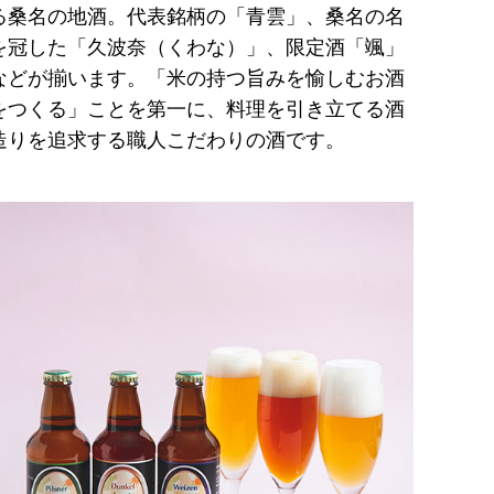
る桑名の地酒。代表銘柄の「青雲」、桑名の名
を冠した「久波奈（くわな）」、限定酒「颯」
などが揃います。「米の持つ旨みを愉しむお酒
をつくる」ことを第一に、料理を引き立てる酒
造りを追求する職人こだわりの酒です。