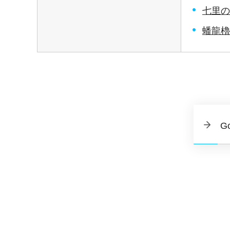
七里の
蟠龍櫓
G