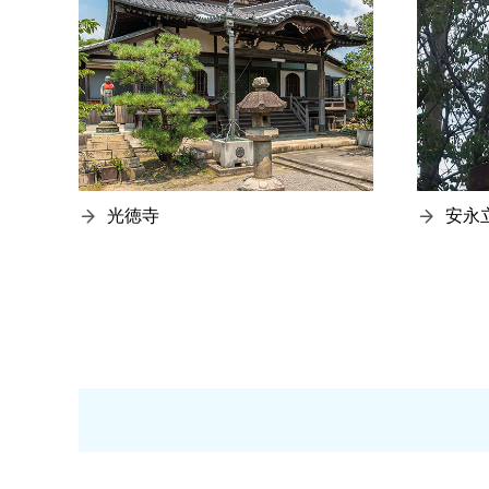
光徳寺
安永