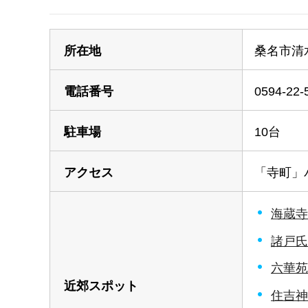
所在地
桑名市清
電話番号
0594-22-
駐車場
10台
アクセス
「寺町」
海蔵寺
諸戸氏
六華苑
近郊スポット
住吉神