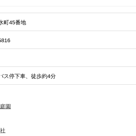
水町45番地
5816
バス停下車、徒歩約4分
庭園
社