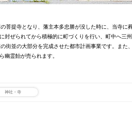
家の菩提寺となり、藩主本多忠勝が没した時に、当寺に
桑名に封ぜられてから積極的に町づくりを行い、町中へ三
在の街並の大部分を完成させた都市計画事業です。また
から幽霊飴が売られます。
神社・寺