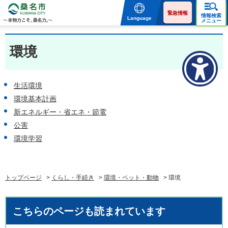
桑名市 KUWANA CITY 本
物力こそ、桑名力。
緊急情報
情報検索
Language
メニュー
環境
生活環境
環境基本計画
新エネルギー・省エネ・節電
公害
環境学習
トップページ
>
くらし・手続き
>
環境・ペット・動物
> 環境
こちらのページも読まれています