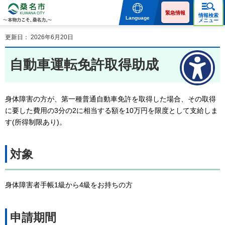
桑名市 KUWANA CITY 本
物力こそ、桑名力。
緊急情報
情報検索
Language
メニュー
更新日： 2026年6月20日
自動車運転免許取得助成
身体障害の方が、第一種普通自動車免許を取得した場合、その取得
に要した費用の3分の2に相当する額を10万円を限度として支給しま
す(所得制限あり)。
対象
身体障害者手帳1級から4級をお持ちの方
申請期間