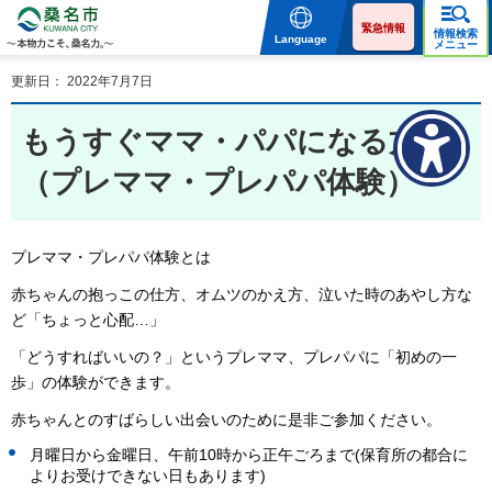
桑名市 KUWANA CITY 本
物力こそ、桑名力。
緊急情報
情報検索
Language
メニュー
更新日： 2022年7月7日
もうすぐママ・パパになる方へ
（プレママ・プレパパ体験）
プレママ・プレパパ体験とは
赤ちゃんの抱っこの仕方、オムツのかえ方、泣いた時のあやし方な
ど「ちょっと心配…」
「どうすればいいの？」というプレママ、プレパパに「初めの一
歩」の体験ができます。
赤ちゃんとのすばらしい出会いのために是非ご参加ください。
月曜日から金曜日、午前10時から正午ごろまで(保育所の都合に
よりお受けできない日もあります)