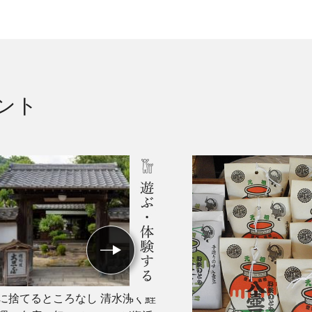
ント
に捨てるところなし 清水沸く鯉