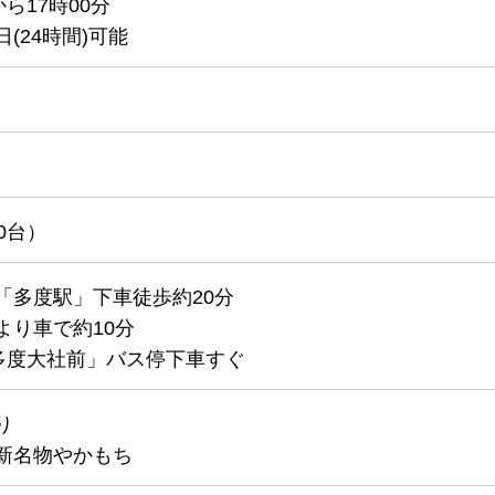
から17時00分
(24時間)可能
0台）
「多度駅」下車徒歩約20分
より車で約10分
多度大社前」バス停下車すぐ
り
新名物やかもち