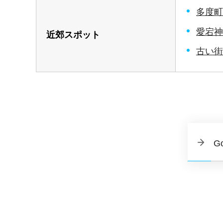
多度町
愛宕神
近郊スポット
古い街
G