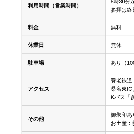
8時30分
利用時間
（営業時間）
参拝は終日
料金
無料
休業日
無休
駐車場
あり（10
養老鉄道
アクセス
桑名東IC
Kバス「
御朱印あ
その他
お土産：