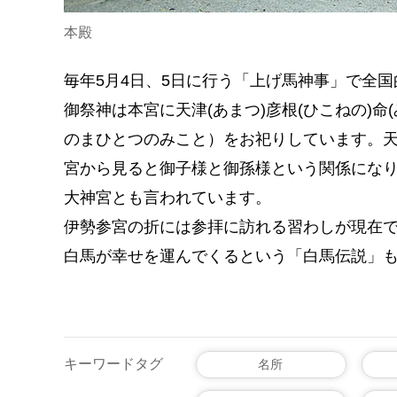
本殿
毎年5月4日、5日に行う「上げ馬神事」で全
御祭神は本宮に天津(あまつ)彦根(ひこねの)
のまひとつのみこと）をお祀りしています。天津
宮から見ると御子様と御孫様という関係にな
大神宮とも言われています。
伊勢参宮の折には参拝に訪れる習わしが現在
白馬が幸せを運んでくるという「白馬伝説」
キーワードタグ
名所