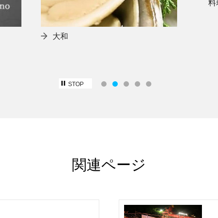
料
大和
STOP
関連ページ