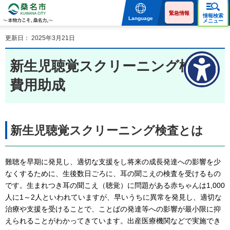
桑名市 KUWANA CITY 本
物力こそ、桑名力。
緊急情報
情報検索
Language
メニュー
更新日： 2025年3月21日
新生児聴覚スクリーニング検査
費用助成
新生児聴覚スクリーニング検査とは
難聴を早期に発見し、適切な支援をし将来の成長発達への影響を少
なくするために、生後数日ごろに、耳の聞こえの検査を受けるもの
です。生まれつき耳の聞こえ（聴覚）に問題がある赤ちゃんは1,000
人に1～2人といわれていますが、早いうちに異常を発見し、適切な
治療や支援を受けることで、ことばの発達等への影響が最小限に抑
えられることがわかってきています。出産医療機関などで実施でき