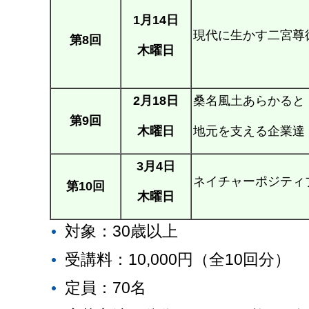
1月14日
現代に生かす二宮尊
第8回
木曜日
2月18日
桑名風土あらかると
第9回
木曜日
地元を支える企業達
3月4日
ネイチャーポジティ
第10回
木曜日
対象：30歳以上
受講料：10,000円（全10回分）
定員：70名