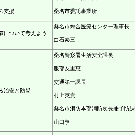
の支援
桑名市委託事業所
桑名市総合医療センター理事長
慣について考えよう
白石泰三
桑名警察署生活安全課長
服部友里恵
交通第一課長
る治安と防災
村上英貴
桑名市消防本部消防次長兼予防課
山口亨