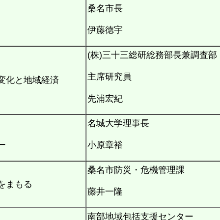
桑名市長
伊藤徳宇
(株)三十三総研総務部長兼調査部
主席研究員
変化と地域経済
先浦宏紀
名城大学理事長
ー
小原章裕
桑名市防災・危機管理課
をまもる
藤井一隆
南部地域包括支援センター