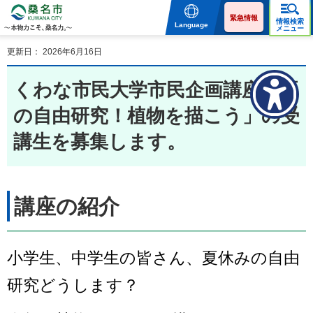
桑名市 KUWANA CITY 本
物力こそ、桑名力。
緊急情報
情報検索
Language
メニュー
更新日： 2026年6月16日
くわな市民大学市民企画講座「夏
の自由研究！植物を描こう」の受
講生を募集します。
講座の紹介
小学生、中学生の皆さん、夏休みの自由
研究どうします？