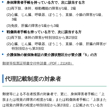
身体障害者手帳を持っている方で、次に該当する方
(1)両下肢、体幹、移動機能の障害が1級、2級
(2)心臓、じん臓、呼吸器、ぼうこう、直腸、小腸の障害が1級、
3級
(3)免疫、肝臓の障害が1級から3級
戦傷病者手帳を持っている方で、次に該当する方
(1)両下肢、体幹の障害が特別項症から第2項症
(2)心臓、じん臓、呼吸器、ぼうこう、直腸、小腸、肝臓の障害が
特別項症から第3項症
介護保険の被保険者証の要介護状態区分が要介護「5」の方
郵便等投票証明書交付申請書（PDF：211KB）
代理記載制度の対象者
郵便等による不在者投票の対象者で、更に、身体障害者手帳に「上
肢または視覚の障害の程度が1級」または戦傷病者手帳に「上肢また
は視覚の障害の程度が特別項症から第2項症」と記載されている方