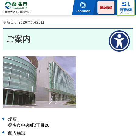
桑名市 KUWANA CITY 本
物力こそ、桑名力。
緊急情報
情報検索
Language
メニュー
更新日： 2026年6月20日
ご案内
場所
桑名市中央町3丁目20
館内施設