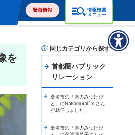
情報検索
緊急情報
メニュー
同じカテゴリから探す
像を
首都圏パブリック
リレーション
桑名市の「魅力みつけび
と」にNakamuraEmiさん
が就任しました
桑名市の「魅力みつけび
と」に菊池亜希子さんが