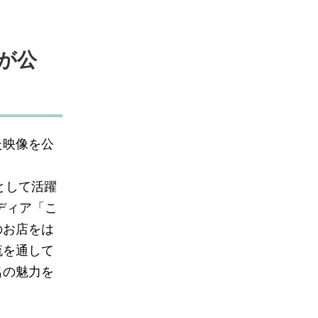
が公
た映像を公
として活躍
ディア「こ
のお店をは
流を通して
名の魅力を