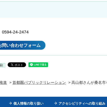
94-24-2474
刷
推進
>
首都圏パブリックリレーション
> 高山都さんが桑名
個人情報の取り扱い
アクセシビリティへの取り組み