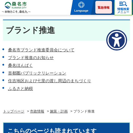
桑名市 KUWANA CITY 本
物力こそ、桑名力。
緊急情報
情報検索
Language
メニュー
ブランド推進
桑名市ブランド推進委員会について
ブランド推進のお知らせ
桑名ほんぱく
首都圏パブリックリレーション
住吉地区および七里の渡し周辺のまちづくり
ふるさと納税
トップページ
>
市政情報
>
施策・計画
> ブランド推進
こちらのページも読まれています