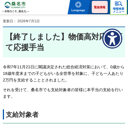
桑名市 KUWANA CITY 本
物力こそ、桑名力。
緊急情報
情報検索
Language
メニュー
更新日： 2026年7月1日
【終了しました】物価高対応子育
て応援手当
令和7年11月21日に閣議決定された総合経済対策において、0歳から
18歳年度末までの子どもがいる全世帯を対象に、子ども一人あたり
2万円を支給することとされました。
それを受けて、桑名市でも支給対象者の皆様に本手当の支給を行い
ます。
支給対象者