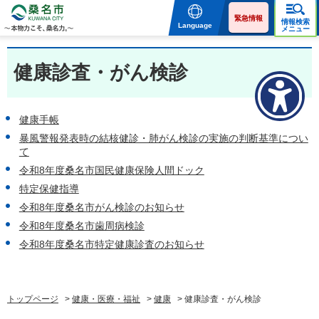
桑名市 KUWANA CITY 本
物力こそ、桑名力。
緊急情報
情報検索
Language
メニュー
健康診査・がん検診
健康手帳
暴風警報発表時の結核健診・肺がん検診の実施の判断基準につい
て
令和8年度桑名市国民健康保険人間ドック
特定保健指導
令和8年度桑名市がん検診のお知らせ
令和8年度桑名市歯周病検診
令和8年度桑名市特定健康診査のお知らせ
トップページ
>
健康・医療・福祉
>
健康
> 健康診査・がん検診